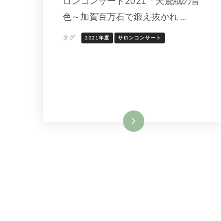
ロンコンサート2021「天鵞絨の音
色～加賀百万石で鍛え抜かれ …
タグ:
2021年度
サロンコンサート
続きを読む