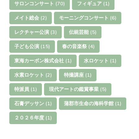
サロンコンサート
(70)
フィギュア
(1)
メイト総会
(2)
モーニングコンサート
(6)
レクチャー公演
(3)
伝統芸能
(5)
子ども公演
(15)
春の音楽祭
(4)
東海カーボン株式会社
(1)
水ロケット
(1)
水素ロケット
(2)
特撮講座
(1)
特派員
(1)
現代アートの鑑賞事業
(5)
石膏デッサン
(1)
蒲郡市生命の海科学館
(1)
２０２６年度
(1)