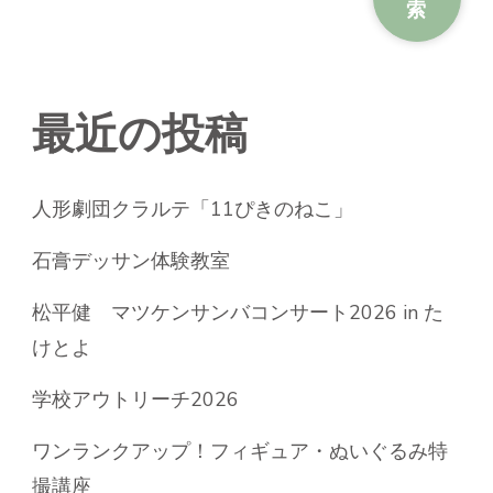
ー
索
ジ
送
最近の投稿
り
人形劇団クラルテ「11ぴきのねこ」
石膏デッサン体験教室
松平健 マツケンサンバコンサート2026 in た
けとよ
学校アウトリーチ2026
ワンランクアップ！フィギュア・ぬいぐるみ特
撮講座