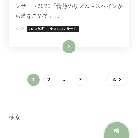
ンサート2023「情熱のリズム～スペインか
ら愛をこめて」 …
タグ:
2013年度
サロンコンサート
続きを読む
投
…
固
固
固
1
2
7
次
稿
定
定
定
ペ
ペ
ペ
の
ー
ー
ー
検索
ペ
ジ
ジ
ジ
検